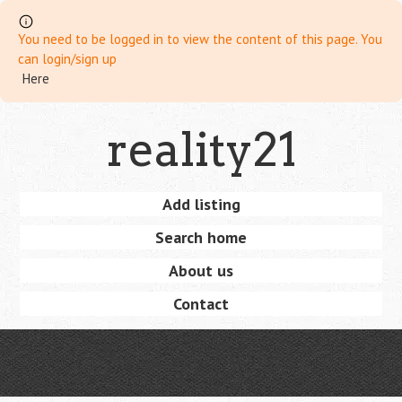
You need to be logged in to view the content of this page. You
can login/sign up
Here
Skip
reality21
to
main
content
Skip
Add listing
Menu
to
Search home
content
About us
Contact